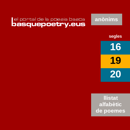
anònims
segles
16
19
20
llistat
alfabètic
de poemes