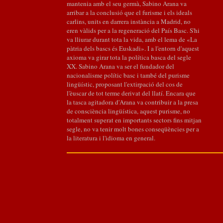
mantenia amb el seu germà, Sabino Arana va
arribar a la conclusió que el furisme i els ideals
carlins, units en darrera instància a Madrid, no
eren vàlids per a la regeneració del País Basc. S'hi
va lliurar durant tota la vida, amb el lema de «La
pàtria dels bascs és Euskadi». I a l'entorn d'aquest
axioma va girar tota la política basca del segle
XX. Sabino Arana va ser el fundador del
nacionalisme polític basc i també del purisme
lingüístic, proposant l'extirpació del cos de
l'èuscar de tot terme derivat del llatí. Encara que
la tasca agitadora d'Arana va contribuir a la presa
de consciència lingüística, aquest purisme, no
totalment superat en importants sectors fins mitjan
segle, no va tenir molt bones conseqüències per a
la literatura i l'idioma en general.