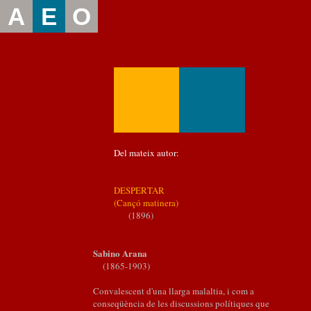
A
E
O
Del mateix autor:
DESPERTAR
(Cançó matinera)
(1896)
Sabino Arana
(1865-1903)
Convalescent d'una llarga malaltia, i com a
conseqüència de les discussions polítiques que