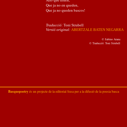
Allò que diuen,
Que ja no en queden,
Que ja no queden bascos!
Traducció:
Toni Strubell
Versió original:
ABERTZALE BATEN NEGARRA
© Sabino Arana
© Traducció: Toni Strubell
Basquepoetry
és un projecte de la
editorial Susa
per a la difusió de la poesia basca