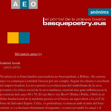
A
E
O
anònims
Del mateix autor (+)
Gabriel Aresti
(1933-1975)
Va néixer al si d'una família nacionalista no-bascoparlant, a Bilbao. Als catorze
anys va començar a estudiar l'èuscar pel seu compte, llegint els clàssics i escoltant
els improvitzadors. La seva poesia va evolucionar del simbolisme de la seva
joventut a la crítica social de la seva maduesa, exercint una gran influència en la
joventutat dels anys 60 i 70. El seu
Harri eta Herri^
(Pedra i Poble, 1964) és el
llibre fundacional de la moderna poesia civil basca, un equivalent a
La pell de
brau
de Salvador Espriu. Crític, va polemitzar, va trencar amb el mite del basc
creient, es va declarar obertament d'esquerres, va renovar també la cançó i el