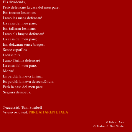
Els dividends,
Però defensaré la casa del meu pare.
Em treuran les armes
I amb les mans defensaré
La casa del meu pare;
Em tallaran les mans
I amb els braços defensaré
La casa del meu pare;
Em deixaran sense braços,
Sense espatlles
I sense pits,
I amb l'ànima defensaré
La casa del meu pare.
Moriré
Es perdrà la meva ànima,
Es perdrà la meva descendència,
Però la casa del meu pare
Seguirà dempeus.
Traducció:
Toni Strubell
Versió original:
NIRE AITAREN ETXEA
© Gabriel Aresti
© Traducció: Toni Strubell