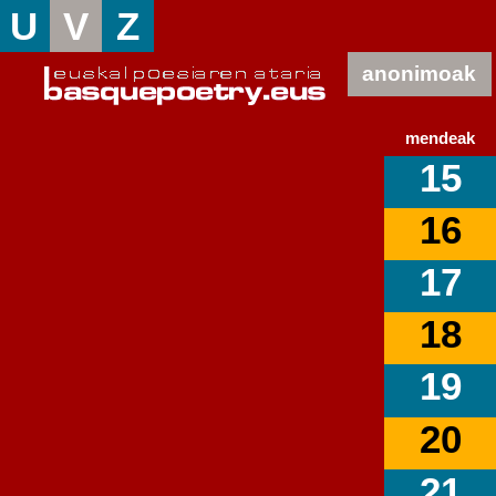
U
V
Z
anonimoak
mendeak
15
16
17
18
19
20
21