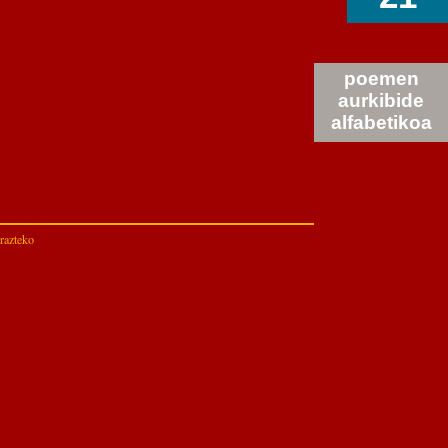
poemen
aurkibide
alfabetikoa
arazteko