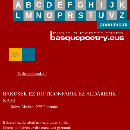
A
B
C
D
E
F
G
H
I
J
K
L
M
N
O
P
R
S
T
U
V
Z
anonimoak
Egile berarenak (+)
BAKUSEK EZ DU TRIONFARIK EZ ALDARERIK
NAHI
Salvat Monho , XVIII. mendea
Bakusek ez du trionfarik ez aldarerik nahi,
Gauza bat baizen ez dio manatzen gizonari,