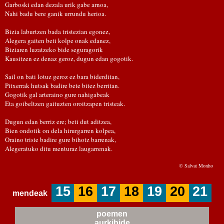
Garboski edan dezala urik gabe arnoa,
Nahi badu bere ganik urrundu herioa.
Bizia laburtzen bada tristezian egonez,
Alegera gaiten beti kolpe onak edanez,
Biziaren luzatzeko bide seguragorik
Kausitzen ez denaz geroz, dugun edan gogotik.
Sail on bati lotuz geroz ez bara biderditan,
Pitxerrak hutsak badire bete bitez berritan.
Gogotik gal arteraino gure nahigabeak
Eta goibeltzen gaituzten oroitzapen tristeak.
Dugun edan berriz ere; beti dut aditzea,
Bien ondotik on dela hirurgarren kolpea,
Oraino triste badire gure bihotz barrenak,
Alegeratuko ditu menturaz laugarrenak.
© Salvat Monho
15
16
17
18
19
20
21
mendeak
poemen
aurkibide