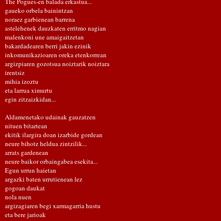
The Pogues-en balada erkastua...
gaueko orbela bainintzan
noraez garbienean barrena
astelehenek dauzkaten erritmo nagian
malenkoni une amaigaitzetan
bakardadearen berri jakin ezinik
inkomunikazioaren oreka etenkorrean
argizpiaren gozotsua noiztarik noiztara
irentsiz
mihia izoztu
eta larrua ximurtu
egin zitzaizkidan...
Aldamenetako udainak gauzatzen
nituen bitartean
ekitik ilargira doan izarbide gordean
neure bihotz heldua zintzilik...
arrats gardenean
neure baikor orbaingabea esekita...
Egun urrun haietan
argazki baten urrutienean lez
gogoan daukat
nola nuen
argizagiaren begi xarmagarria hustu
eta bere jarioak