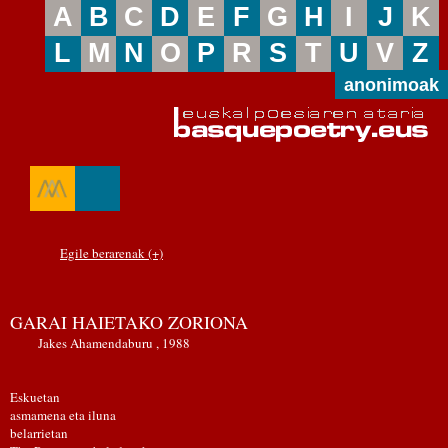
A
B
C
D
E
F
G
H
I
J
K
L
M
N
O
P
R
S
T
U
V
Z
anonimoak
Egile berarenak (+)
GARAI HAIETAKO ZORIONA
Jakes Ahamendaburu , 1988
Eskuetan
asmamena eta iluna
belarrietan