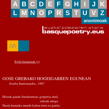
A
B
C
D
E
F
G
H
I
J
K
L
M
N
O
P
R
S
T
U
V
Z
anonimoak
Egile berarenak (+)
GOSE GREBAKO HOGEIGARREN EGUNEAN
Joseba Sarrionandia , 1987
Hotzak gaude ilunabarrean, gorputza ahul,
eskuak artega.
Duela hamaika mende kalera irten ez garela,