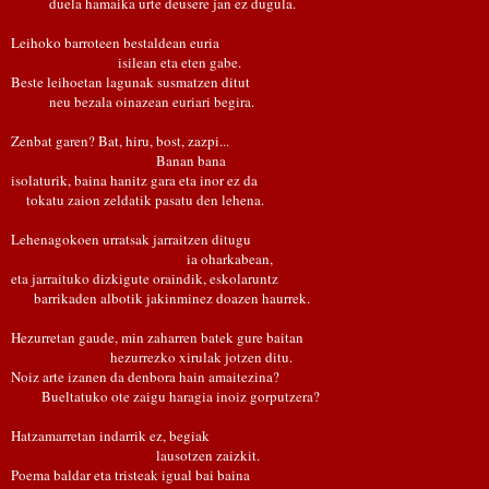
duela hamaika urte deusere jan ez dugula.
Leihoko barroteen bestaldean euria
isilean eta eten gabe.
Beste leihoetan lagunak susmatzen ditut
neu bezala oinazean euriari begira.
Zenbat garen? Bat, hiru, bost, zazpi...
Banan bana
isolaturik, baina hanitz gara eta inor ez da
tokatu zaion zeldatik pasatu den lehena.
Lehenagokoen urratsak jarraitzen ditugu
ia oharkabean,
eta jarraituko dizkigute oraindik, eskolaruntz
barrikaden albotik jakinminez doazen haurrek.
Hezurretan gaude, min zaharren batek gure baitan
hezurrezko xirulak jotzen ditu.
Noiz arte izanen da denbora hain amaitezina?
Bueltatuko ote zaigu haragia inoiz gorputzera?
Hatzamarretan indarrik ez, begiak
lausotzen zaizkit.
Poema baldar eta tristeak igual bai baina