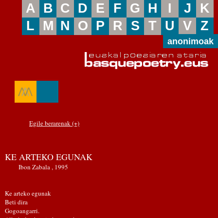
A
B
C
D
E
F
G
H
I
J
K
L
M
N
O
P
R
S
T
U
V
Z
anonimoak
Egile berarenak (+)
KE ARTEKO EGUNAK
Ibon Zabala , 1995
Ke arteko egunak
Beti dira
Gogoangarri.