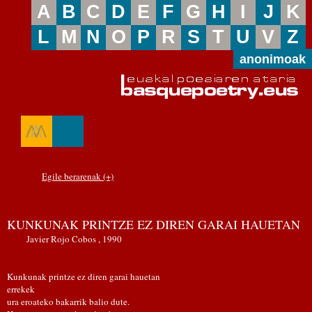
A
B
C
D
E
F
G
H
I
J
K
L
M
N
O
P
R
S
T
U
V
Z
anonimoak
Egile berarenak (+)
KUNKUNAK PRINTZE EZ DIREN GARAI HAUETAN
Javier Rojo Cobos , 1990
Kunkunak printze ez diren garai hauetan
errekek
ura eroateko bakarrik balio dute.