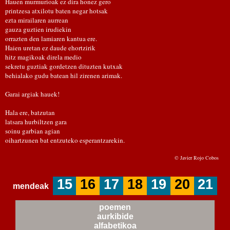
Hauen murmurioak ez dira honez gero
printzesa atxilotu baten negar hotsak
ezta mirailaren aurrean
gauza guztien irudiekin
orrazten den lamiaren kantua ere.
Haien uretan ez daude ehortzirik
hitz magikoak direla medio
sekretu guztiak gordetzen dituzten kutxak
behialako gudu batean hil zirenen arimak.
Garai argiak hauek!
Hala ere, batzutan
latsara hurbiltzen gara
soinu garbian agian
oihartzunen bat entzuteko esperantzarekin.
© Javier Rojo Cobos
15
16
17
18
19
20
21
mendeak
poemen
aurkibide
alfabetikoa