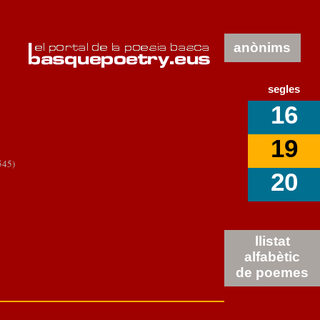
anònims
segles
16
19
45)
20
llistat
alfabètic
de poemes