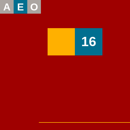
A
E
O
16