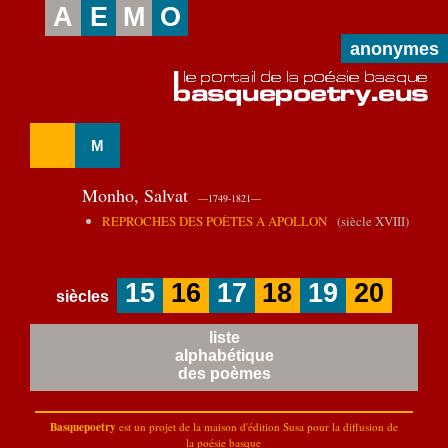
A
E
M
O
anonymes
M
Monho, Salvat
—1749-1821—
REPROCHES DES POÈTES A APOLLON
(siècle XVIII)
15
16
17
18
19
20
siècles
liste
alphabétique
des poèmes
Basquepoetry
est un projet de la
maison d'édition Susa
pour la diffusion de
la poésie basque