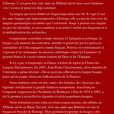
d’Europe. C’est peut-être vrai, mais au XXIème siècle nous nous tournons
vers l’avenir, le passé est déjà construit.
La langue qui nous définit est linguistiquement une île. Il s’agit d’une
des rares langues pré-indoeuropéennes d’Europe, elle n’a pas de lien avec les
langues germaniques ou latines qui l’entourent. Jusqu’à présent son origine
n’a pas été identifiée, et ceci contribue à accroître l’intérêt des linguistes et à
la multiplication des recherches.
Longuement considéré comme obstacle à l’intégration politique, le
basque a été maintes fois ridiculisé, interdit et persécuté par les pouvoirs
centralistes de l’état espagnol comme français. Pour les révolutionnaires il
s’agissait d’un instrument de réaction catholique contre les Lumières; le
général Franco le voyait comme ennemi de Dieu et de l’Espagne.
Il n’y a pas si longtemps, la France a refusé de signer la Charte des
Langues Européennes. En 2001, Jean-Pierre Chevènement, alors ministre de
l’intérieur, a même déclaré: «On ne peut pas officialiser la langue basque,
parce qu’on risque sinon une balkanisation de la France».
Notre tradition orale est très variée; des balades, des chansons, des
légendes enrichissent la grande tradition européenne. Jean François
Cerquand, inspecteur de l’Académie de Bordeaux à Pau de 1874 à 1885, a
été le premier à recueillir les légendes et récits populaires basques.
Notre littérature écrite culte est relativement récente, elle débute au
XVIème siècle en Basse Navarre, trois ans après que Rabelais ait mis le
basque en bouche de Panurge. Mais pendant longtemps le basque a été