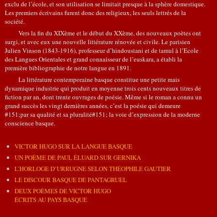
exclu de l’école, et son utilisation se limitait presque à la sphère domestique.
Les premiers écrivains furent donc des religieux, les seuls lettrés de la
société.
Vers la fin du XIXème et le début du XXème, des nouveaux poètes ont
surgi, et avec eux une nouvelle littérature rénovée et civile. Le parisien
Julien Vinson (1843-1916), professeur d’hindoustani et de tamul à l’Ecole
des Langues Orientales et grand connaisseur de l’euskara, a établi la
première bibliographie de notre langue en 1891.
La littérature contemporaine basque constitue une petite mais
dynamique industrie qui produit en moyenne trois cents nouveaux titres de
fiction par an, dont trente ouvrages de poésie. Même si le roman a connu un
grand succès les vingt dernières années, c’est la poésie qui demeure
#151;par sa qualité et sa pluralité#151; la voie d’expression de la moderne
conscience basque.
VICTOR HUGO SUR LA LANGUE BASQUE
UN POÈME DE PAUL ÉLUARD SUR GERNIKA
L’HORLOGE D’URRUGNE SELON THÉOPHILE GAUTIER
LE DISCOUR BASQUE DE PANTAGRUEL
DEUX POÈMES DE VICTOR HUGO
ÉCRITS AU PAYS BASQUE