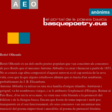
A
E
O
anònims
Betiri Olhondo
Betiri Olhondo és un dels molts poetes populars que van concórrer als concursos
de jocs florals que el mecenes Antoine Abbadia va crear i financiar a partir de 1851.
No es coneix cap altra composició d'aquest autor ni es té cap notícia de la seva
vida, cosa que fa que alguns estudiosos afirmin que es tracta d'un seudònim,
probablement de J. B. Elizanburu.
Antoine Abbadia va néixer en una rica família d'origen irlandès. Astrònom i
geògraf, va fer nombrosos viatges, i se li atribueix l'exploració d'Etiopia. Retirat al
País Basc, d'on era la seva mare, va viure una vida lliurada a la promoció del
folklore i de la llengua basca. Encara que fossin de tema imposat i molt poc
transparents en el seu funcionament, els seus concursos van encaminar una
transició del poema improvitzat i anecdòtic al poema de pretensió literària.