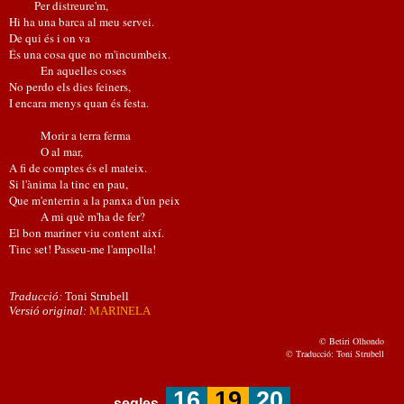
Per distreure'm,
Hi ha una barca al meu servei.
De qui és i on va
És una cosa que no m'incumbeix.
En aquelles coses
No perdo els dies feiners,
I encara menys quan és festa.
Morir a terra ferma
O al mar,
A fi de comptes és el mateix.
Si l'ànima la tinc en pau,
Que m'enterrin a la panxa d'un peix
A mi què m'ha de fer?
El bon mariner viu content així.
Tinc set! Passeu-me l'ampolla!
Traducció:
Toni Strubell
Versió original:
MARINELA
© Betiri Olhondo
© Traducció: Toni Strubell
16
19
20
segles