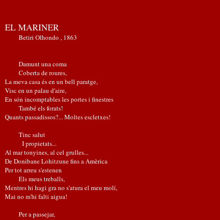
EL MARINER
Betiri Olhondo , 1863
Damunt una coma
Coberta de roures,
La meva casa és en un bell paratge,
Visc en un palau d'aire,
En són incomptables les portes i finestres
També els forats!
Quants passadissos?... Moltes escletxes!
Tinc salut
I propietats...
Al mar tonyines, al cel grulles...
De Donibane Lohitzune fins a Amèrica
Per tot arreu s'estenen
Els meus treballs,
Mentres hi hagi gra no s'atura el meu molí,
Mai no m'hi falti aigua!
Per a passejar,