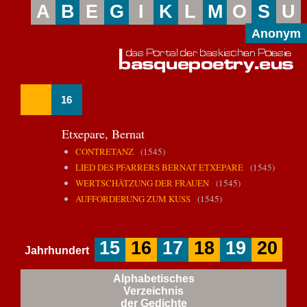
A
B
E
G
I
K
L
M
O
S
U
Anonym
16
Etxepare, Bernat
CONTRETANZ
(1545)
LIED DES PFARRERS BERNAT ETXEPARE
(1545)
WERTSCHÄTZUNG DER FRAUEN
(1545)
AUFFORDERUNG ZUM KUSS
(1545)
15
16
17
18
19
20
Jahrhundert
Alphabetisches
Verzeichnis
der Gedichte