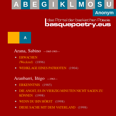
A
B
E
G
I
K
L
M
O
S
U
Anonym
A
Arana, Sabino
—1865-1903—
ERWACHEN
(Weckruf)
(1896)
WEHKLAGE EINES PATRIOTEN
(1904)
Aranbarri, Iñigo
—1963—
ERKENNTNIS
(1985)
DIE ANGST, ES IN VIERZIG MINUTEN NICHT SAGEN ZU
KÖNNEN
(1998)
WENN DU IHN HÖRST
(1998)
DIESE SACHE MIT DEM VATERLAND
(1998)