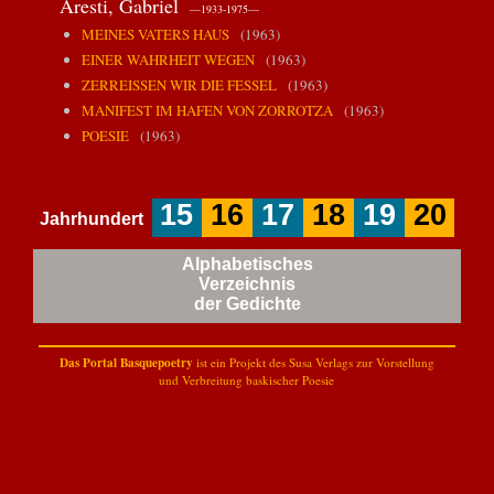
Aresti, Gabriel
—1933-1975—
MEINES VATERS HAUS
(1963)
EINER WAHRHEIT WEGEN
(1963)
ZERREISSEN WIR DIE FESSEL
(1963)
MANIFEST IM HAFEN VON ZORROTZA
(1963)
POESIE
(1963)
15
16
17
18
19
20
Jahrhundert
Alphabetisches
Verzeichnis
der Gedichte
Das Portal Basquepoetry
ist ein Projekt des
Susa Verlags
zur Vorstellung
und Verbreitung baskischer Poesie