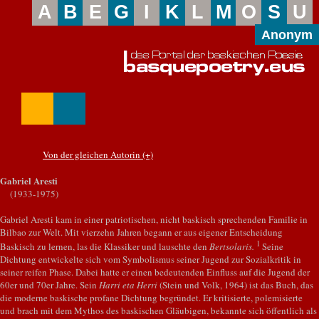
A
B
E
G
I
K
L
M
O
S
U
Anonym
Von der gleichen Autorin (+)
Gabriel Aresti
(1933-1975)
Gabriel Aresti kam in einer patriotischen, nicht baskisch sprechenden Familie in
Bilbao zur Welt. Mit vierzehn Jahren begann er aus eigener Entscheidung
1
Baskisch zu lernen, las die Klassiker und lauschte den
Bertsolaris.
Seine
Dichtung entwickelte sich vom Symbolismus seiner Jugend zur Sozialkritik in
seiner reifen Phase. Dabei hatte er einen bedeutenden Einfluss auf die Jugend der
60er und 70er Jahre. Sein
Harri eta Herri
(Stein und Volk, 1964) ist das Buch, das
die moderne baskische profane Dichtung begründet. Er kritisierte, polemisierte
und brach mit dem Mythos des baskischen Gläubigen, bekannte sich öffentlich als