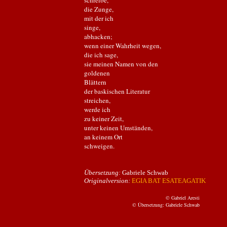
schreibe,
die Zunge,
mit der ich
singe,
abhacken;
wenn einer Wahrheit wegen,
die ich sage,
sie meinen Namen von den
goldenen
Blättern
der baskischen Literatur
streichen,
werde ich
zu keiner Zeit,
unter keinen Umständen,
an keinem Ort
schweigen.
Übersetzung:
Gabriele Schwab
Originalversion:
EGIA BAT ESATEAGATIK
© Gabriel Aresti
© Übersetzung: Gabriele Schwab