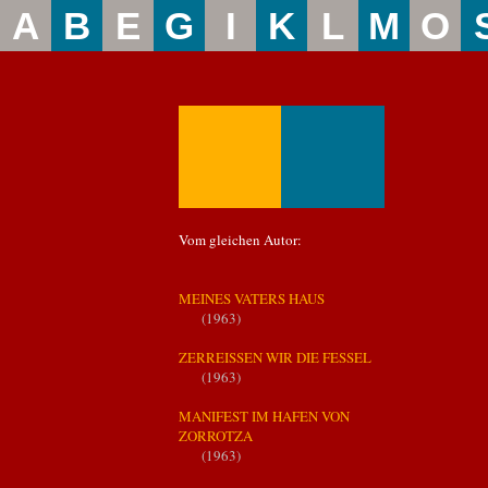
A
B
E
G
I
K
L
M
O
Vom gleichen Autor:
MEINES VATERS HAUS
(1963)
ZERREISSEN WIR DIE FESSEL
(1963)
MANIFEST IM HAFEN VON
ZORROTZA
(1963)