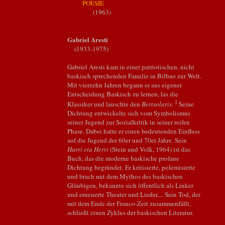
POESIE
(1963)
Gabriel Aresti
(1933-1975)
Gabriel Aresti kam in einer patriotischen, nicht
baskisch sprechenden Familie in Bilbao zur Welt.
Mit vierzehn Jahren begann er aus eigener
Entscheidung Baskisch zu lernen, las die
1
Klassiker und lauschte den
Bertsolaris.
Seine
Dichtung entwickelte sich vom Symbolismus
seiner Jugend zur Sozialkritik in seiner reifen
Phase. Dabei hatte er einen bedeutenden Einfluss
auf die Jugend der 60er und 70er Jahre. Sein
Harri eta Herri
(Stein und Volk, 1964) ist das
Buch, das die moderne baskische profane
Dichtung begründet. Er kritisierte, polemisierte
und brach mit dem Mythos des baskischen
Gläubigen, bekannte sich öffentlich als Linker
und erneuerte Theater und Lieder.... Sein Tod, der
mit dem Ende der Franco-Zeit zusammenfällt,
schließt einen Zyklus der baskischen Literatur.