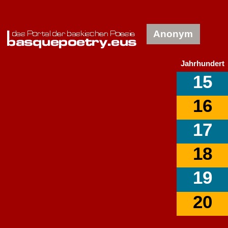
Anonym
Jahrhundert
15
16
17
18
19
20