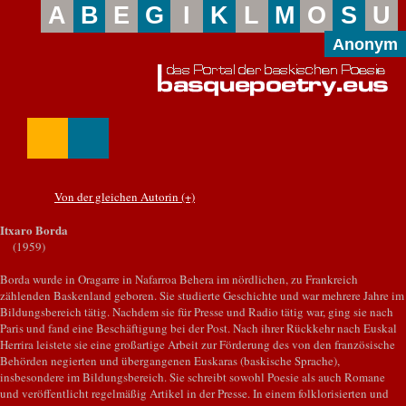
A
B
E
G
I
K
L
M
O
S
U
Anonym
Von der gleichen Autorin (+)
Itxaro Borda
(1959)
Borda wurde in Oragarre in Nafarroa Behera im nördlichen, zu Frankreich
zählenden Baskenland geboren. Sie studierte Geschichte und war mehrere Jahre im
Bildungsbereich tätig. Nachdem sie für Presse und Radio tätig war, ging sie nach
Paris und fand eine Beschäftigung bei der Post. Nach ihrer Rückkehr nach Euskal
Herrira leistete sie eine großartige Arbeit zur Förderung des von den französische
Behörden negierten und übergangenen Euskaras (baskische Sprache),
insbesondere im Bildungsbereich. Sie schreibt sowohl Poesie als auch Romane
und veröffentlicht regelmäßig Artikel in der Presse. In einem folklorisierten und