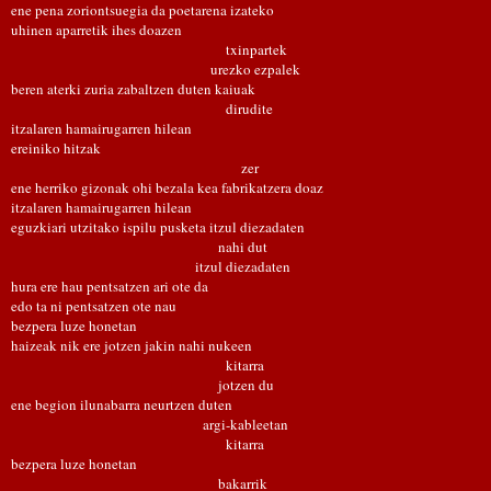
ene pena zoriontsuegia da poetarena izateko
uhinen aparretik ihes doazen
txinpartek
urezko ezpalek
beren aterki zuria zabaltzen duten kaiuak
dirudite
itzalaren hamairugarren hilean
ereiniko hitzak
zer
ene herriko gizonak ohi bezala kea fabrikatzera doaz
itzalaren hamairugarren hilean
eguzkiari utzitako ispilu pusketa itzul diezadaten
nahi dut
itzul diezadaten
hura ere hau pentsatzen ari ote da
edo ta ni pentsatzen ote nau
bezpera luze honetan
haizeak nik ere jotzen jakin nahi nukeen
kitarra
jotzen du
ene begion ilunabarra neurtzen duten
argi-kableetan
kitarra
bezpera luze honetan
bakarrik