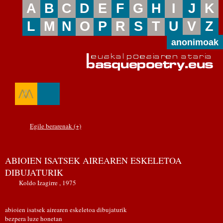
A
B
C
D
E
F
G
H
I
J
K
L
M
N
O
P
R
S
T
U
V
Z
anonimoak
Egile berarenak (+)
ABIOIEN ISATSEK AIREAREN ESKELETOA
DIBUJATURIK
Koldo Izagirre , 1975
abioien isatsek airearen eskeletoa dibujaturik
bezpera luze honetan