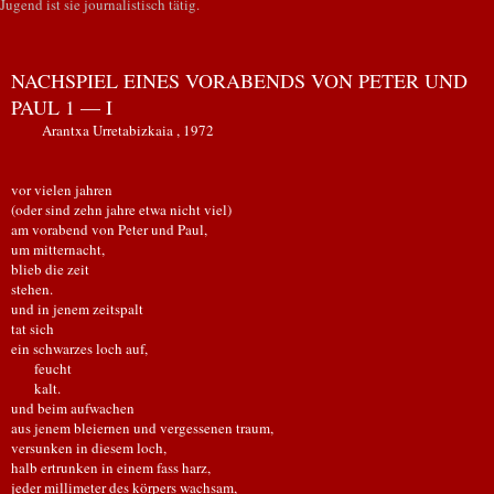
Jugend ist sie journalistisch tätig.
NACHSPIEL EINES VORABENDS VON PETER UND
PAUL 1 — I
Arantxa Urretabizkaia , 1972
vor vielen jahren
(oder sind zehn jahre etwa nicht viel)
am vorabend von Peter und Paul,
um mitternacht,
blieb die zeit
stehen.
und in jenem zeitspalt
tat sich
ein schwarzes loch auf,
feucht
kalt.
und beim aufwachen
aus jenem bleiernen und vergessenen traum,
versunken in diesem loch,
halb ertrunken in einem fass harz,
jeder millimeter des körpers wachsam,