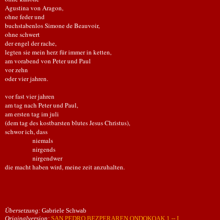
Agustina von Aragon,
ohne feder und
buchstabenlos Simone de Beauvoir,
ohne schwert
der engel der rache,
legten sie mein herz für immer in ketten,
am vorabend von Peter und Paul
vor zehn
oder vier jahren.
vor fast vier jahren
am tag nach Peter und Paul,
am ersten tag im juli
(dem tag des kostbarsten blutes Jesus Christus),
schwor ich, dass
niemals
nirgends
nirgendwer
die macht haben wird, meine zeit anzuhalten.
Übersetzung:
Gabriele Schwab
Originalversion:
SAN PEDRO BEZPERAREN ONDOKOAK 1 -- I