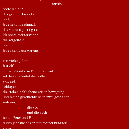
nervös,
hörte ich nur
das gärende brodeln
und,
jede sekunde einmal,
das v e r ä n g s t i g t e
klappern meiner zähne,
die zeigerlose
uhr
jenes zeitlosen wartens.
vor vielen jahren,
fast elf,
am vorabend von Peter und Paul,
setzten alle teufel der hölle
stoßend,
schlagend
die stehen gebliebene zeit in bewegung.
und meine geschichte ist in zwei gespalten
seitdem,
die vor
und die nach
jenem Peter und Paul.
durch jene nacht verläuft meiner kindheit
grenze,