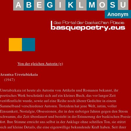
A
B
E
G
I
K
L
M
O
S
U
Anonym
Von der gleichen Autorin (+)
Arantxa Urretabizkaia
(1947)
Urretabizkaia ist heute als Autorin von Artikeln und Romanen bekannt, ihr
poetisches Werk beschränkt sich auf ein kleines Buch, das vor langer Zeit
veröffentlicht wurde, sowie auf eine Reihe noch älterer Gedichte in einem
Sammelband verschiedener Autoren. Trotzdem hat jene Welt, intim, voller
Einsamkeit, Nostalgie, Obsessionen, die in den siebziger Jahren gegen den Strom
schwamm, die Zeit überdauert und besteht in der Erinnerung der baskischen Poesie
fort. Ihre Stimme erreicht uns selbst in der Anklage ohne schrillen Ton, sie stützt
sich auf kleine Details, die eine eigenwillige bekundende Kraft haben. Seit ihrer