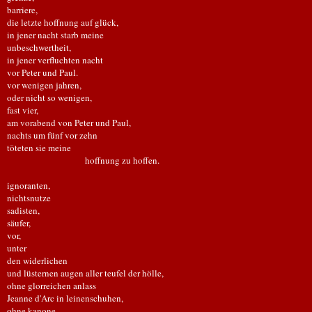
barriere,
die letzte hoffnung auf glück,
in jener nacht starb meine
unbeschwertheit,
in jener verfluchten nacht
vor Peter und Paul.
vor wenigen jahren,
oder nicht so wenigen,
fast vier,
am vorabend von Peter und Paul,
nachts um fünf vor zehn
töteten sie meine
hoffnung zu hoffen.
ignoranten,
nichtsnutze
sadisten,
säufer,
vor,
unter
den widerlichen
und lüsternen augen aller teufel der hölle,
ohne glorreichen anlass
Jeanne d'Arc in leinenschuhen,
ohne kanone