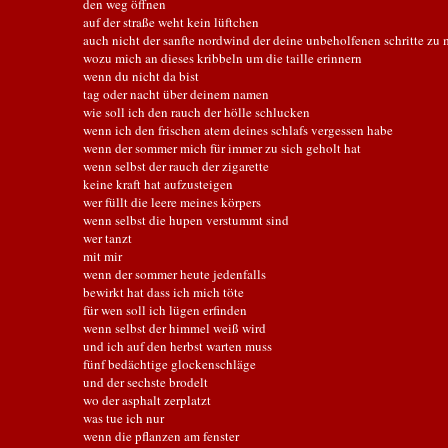
den weg öffnen
auf der straße weht kein lüftchen
auch nicht der sanfte nordwind der deine unbeholfenen schritte zu m
wozu mich an dieses kribbeln um die taille erinnern
wenn du nicht da bist
tag oder nacht über deinem namen
wie soll ich den rauch der hölle schlucken
wenn ich den frischen atem deines schlafs vergessen habe
wenn der sommer mich für immer zu sich geholt hat
wenn selbst der rauch der zigarette
keine kraft hat aufzusteigen
wer füllt die leere meines körpers
wenn selbst die hupen verstummt sind
wer tanzt
mit mir
wenn der sommer heute jedenfalls
bewirkt hat dass ich mich töte
für wen soll ich lügen erfinden
wenn selbst der himmel weiß wird
und ich auf den herbst warten muss
fünf bedächtige glockenschläge
und der sechste brodelt
wo der asphalt zerplatzt
was tue ich nur
wenn die pflanzen am fenster