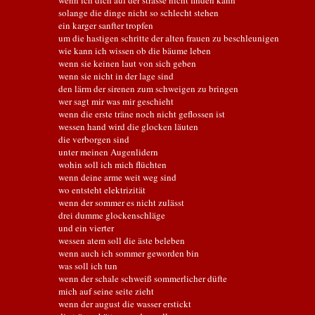
wenn ich dich auf der strasse nicht finden kann
solange die dinge nicht so schlecht stehen
ein karger sanfter tropfen
um die hastigen schritte der alten frauen zu beschleunigen
wie kann ich wissen ob die bäume leben
wenn sie keinen laut von sich geben
wenn sie nicht in der lage sind
den lärm der sirenen zum schweigen zu bringen
wer sagt mir was mir geschieht
wenn die erste träne noch nicht geflossen ist
wessen hand wird die glocken läuten
die verborgen sind
unter meinen Augenlidern
wohin soll ich mich flüchten
wenn deine arme weit weg sind
wo entsteht elektrizität
wenn der sommer es nicht zulässt
drei dumme glockenschläge
und ein vierter
wessen atem soll die äste beleben
wenn auch ich sommer geworden bin
was soll ich tun
wenn der schale schweiß sommerlicher düfte
mich auf seine seite zieht
wenn der august die wasser erstickt