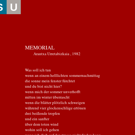
S
U
MEMORIAL
Arantxa Urretabizkaia , 1982
Was soll ich tun
wenn an einem helllichten sommernachmittag
die sonne mein fenster fürchtet
und du bist nicht hier?
wenn mich der sommer unverhofft
mitten im winter überrascht
wenn die blätter plötzlich schweigen
während vier glockenschläge ertönen
drei beißende tropfen
und ein sanfter
über dem toten wind
wohin soll ich gehen