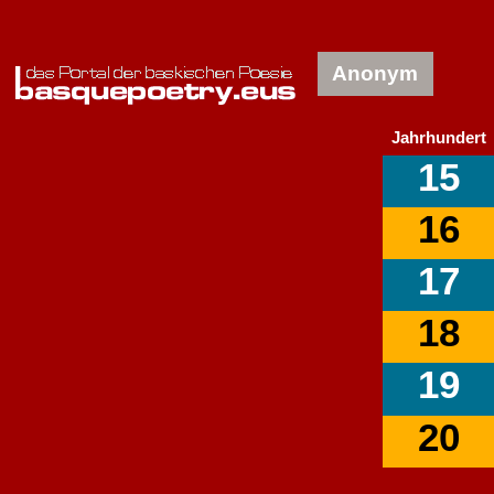
Anonym
Jahrhundert
15
16
17
18
19
20