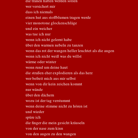
die tränen hätten werden sollen
wer versichert mir
dass ich niemals
einen hut aus stoffblumen tragen werde
vier monotone glockenschläge
und ein weicher
was tue ich nur
wenn ich nicht gelernt habe
über den warmen nebeln zu tanzen
wenn das rot der wangen heller leuchtet als die augen
wenn ich nicht weiß was du willst
wärme oder winter
wenn rund um deine haut
die straßen eher explodieren als das herz
wer befreit mich aus mir selbst
wenn von dir kein zeichen kommt
nur wände
über den dächern
wozu ist der tag verstummt
wenn deine stimme nicht zu hören ist
und wieder
spüre ich
die finger die mein gesicht kräuseln
von der nase zum kinn
von den augen zu den wangen