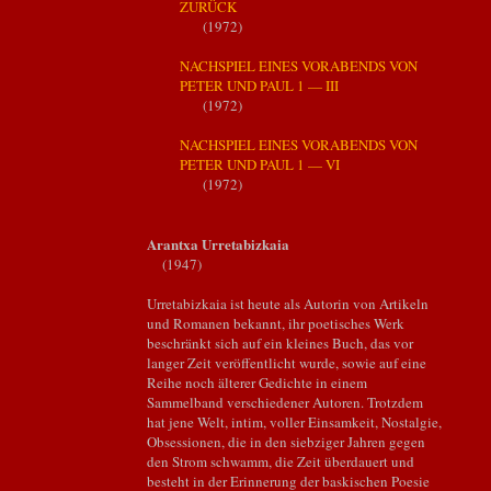
ZURÜCK
(1972)
NACHSPIEL EINES VORABENDS VON
PETER UND PAUL 1 — III
(1972)
NACHSPIEL EINES VORABENDS VON
PETER UND PAUL 1 — VI
(1972)
Arantxa Urretabizkaia
(1947)
Urretabizkaia ist heute als Autorin von Artikeln
und Romanen bekannt, ihr poetisches Werk
beschränkt sich auf ein kleines Buch, das vor
langer Zeit veröffentlicht wurde, sowie auf eine
Reihe noch älterer Gedichte in einem
Sammelband verschiedener Autoren. Trotzdem
hat jene Welt, intim, voller Einsamkeit, Nostalgie,
Obsessionen, die in den siebziger Jahren gegen
den Strom schwamm, die Zeit überdauert und
besteht in der Erinnerung der baskischen Poesie