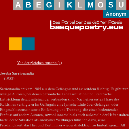
A
B
E
G
I
K
L
M
O
S
U
Anonym
Von der gleichen Autorin (+)
Joseba Sarrionandia
(1958)
Sarrionandia entkam 1985 aus dem Gefängnis und ist seitdem flüchtig. Es gibt nur
wenige Autoren, bei denen persönliche Lebenssituation und literarische
Entwicklung derart miteinander verbunden sind: Nach einer ersten Phase des
Kultismus verfolgte er im Gefängnis eine lyrische Linie über Gefangen- oder
Eingeschlossensein sowie Entfernung und Trennung, die einen bedeutenden
Einfluss auf andere Autoren, sowohl innerhalb als auch außerhalb der Haftanstalten
hatte. Seine Situation als anonymer Weltbürger führt ihn dazu, seine
Persönlichkeit, das Hier und Dort immer wieder dialektisch zu hinterfragen.... All