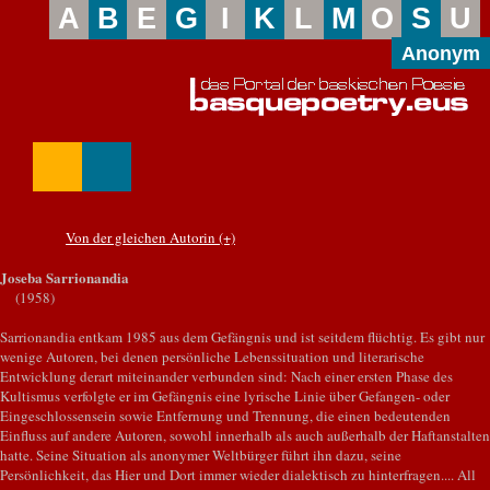
A
B
E
G
I
K
L
M
O
S
U
Anonym
Von der gleichen Autorin (+)
Joseba Sarrionandia
(1958)
Sarrionandia entkam 1985 aus dem Gefängnis und ist seitdem flüchtig. Es gibt nur
wenige Autoren, bei denen persönliche Lebenssituation und literarische
Entwicklung derart miteinander verbunden sind: Nach einer ersten Phase des
Kultismus verfolgte er im Gefängnis eine lyrische Linie über Gefangen- oder
Eingeschlossensein sowie Entfernung und Trennung, die einen bedeutenden
Einfluss auf andere Autoren, sowohl innerhalb als auch außerhalb der Haftanstalten
hatte. Seine Situation als anonymer Weltbürger führt ihn dazu, seine
Persönlichkeit, das Hier und Dort immer wieder dialektisch zu hinterfragen.... All